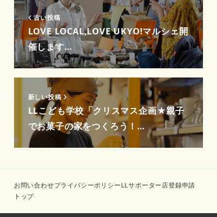
古い投稿
LOVE LOCAL,LOVE UKYO!マルシェ開
催します…
新しい投稿
LLこども学校「クリスマス企画★親子
でお菓子の家をつくろう！…
お問い合わせ
プライバシーポリシー
LLサポーター店登録申請
トップ