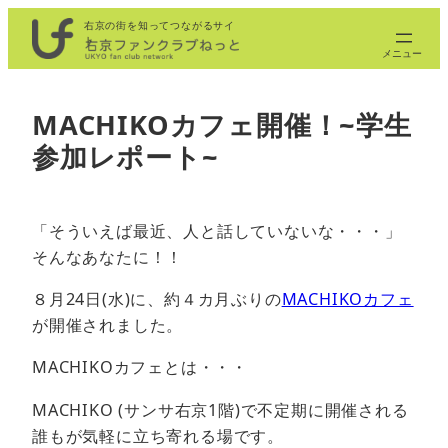
内
右京の街を知ってつながるサイ
ト
容
を
ス
MACHIKOカフェ開催！~学生
キ
参加レポート~
ッ
プ
「そういえば最近、人と話していないな・・・」
そんなあなたに！！
８月24日(水)に、約４カ月ぶりの
MACHIKOカフェ
が開催されました。
MACHIKOカフェとは・・・
MACHIKO (サンサ右京1階)で不定期に開催される
誰もが気軽に立ち寄れる場です。