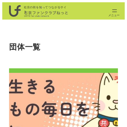
内
右京の街を知ってつながるサイ
ト
容
を
ス
キ
ッ
団体一覧
プ