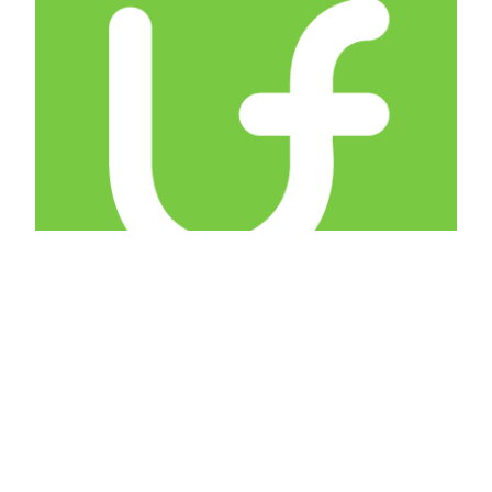
京北宇津SONNASAUNAプロジェクト実
行委員会
京都市街から車で約１時間、京北・宇津を拠点に
するサウナ・コミュニティ。 テーマは《サウナ