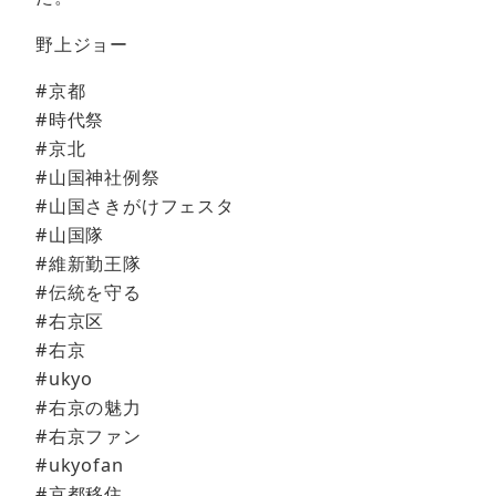
野上ジョー
#京都
#時代祭
#京北
#山国神社例祭
#山国さきがけフェスタ
#山国隊
#維新勤王隊
#伝統を守る
#右京区
#右京
#ukyo
#右京の魅力
#右京ファン
#ukyofan
#京都移住