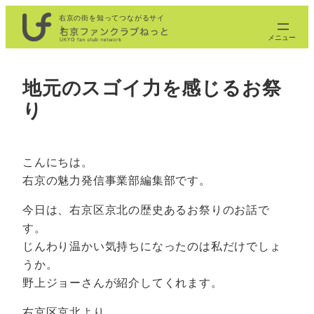
内
右京の街を知ってつながるサイ
ト
容
を
ス
地元のスゴイ力を感じるお祭
キ
り
ッ
プ
こんにちは。
右京の魅力発信事業部編集部です。
今日は、右京区京北の歴史あるお祭りのお話で
す。
じんわり温かい気持ちになったのは私だけでしょ
うか。
野上ジョーさんが紹介してくれます。
右京区京北より。