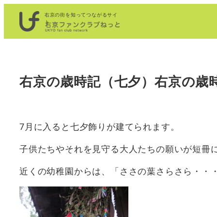
内
右京の街を知ってつながるサイ
容
ト
を
ス
キ
右京の歳時記（七夕）右京の歳
ッ
プ
7月に入ると七夕飾りが建てられます。
子供たちやそれを見守る大人たちの願いが短冊
近くの幼稚園からは、「ささの葉さらさら・・