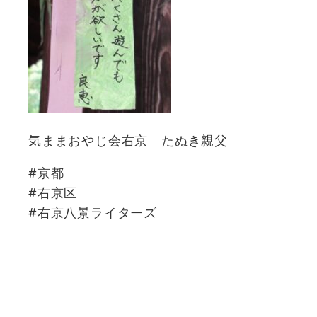
気ままおやじ会右京 たぬき親父
#京都
#右京区
#右京八景ライターズ