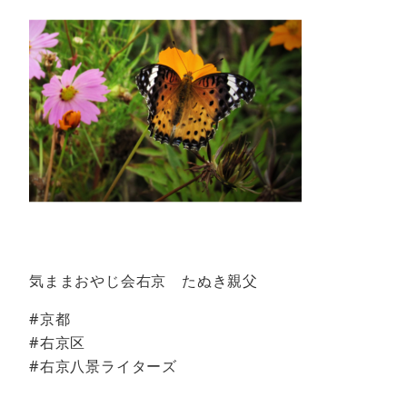
気ままおやじ会右京 たぬき親父
#京都
#右京区
#右京八景ライターズ