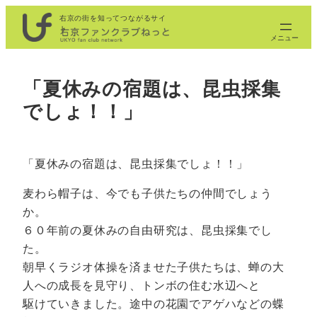
内
右京の街を知ってつながるサイ
ト
容
を
ス
「夏休みの宿題は、昆虫採集
キ
でしょ！！」
ッ
プ
「夏休みの宿題は、昆虫採集でしょ！！」
麦わら帽子は、今でも子供たちの仲間でしょう
か。
６０年前の夏休みの自由研究は、昆虫採集でし
た。
朝早くラジオ体操を済ませた子供たちは、蝉の大
人への成長を見守り、トンボの住む水辺へと
駆けていきました。途中の花園でアゲハなどの蝶