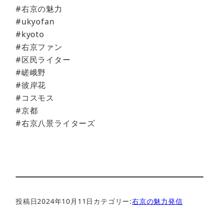
#右京の魅力
#ukyofan
#kyoto
#右京ファン
#区民ライター
#嵯峨野
#彼岸花
#コスモス
#京都
#右京八景ライターズ
投稿日
2024年10月11日
カテゴリー:
右京の魅力発信