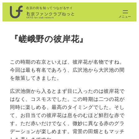
内
右京の街を知ってつながるサイ
ト
容
を
ス
『嵯峨野の彼岸花』
キ
ッ
プ
この時期の右京といえば、彼岸花が名物ですね。
今回は最も有名であろう、広沢池から大沢池の間
を散策してきました。
広沢池側から入るとまず目に入ったのは彼岸花で
はなく、コスモスでした。この時期は二つの花が
同時に楽しめる、最高のタイミングでした。そし
て、お目当ての彼岸花は息をのむほど鮮烈な赤で
す。ただ赤いだけでなく、微妙に異なる赤のグラ
デーションが楽しめます。背景の田畑ともマッチ