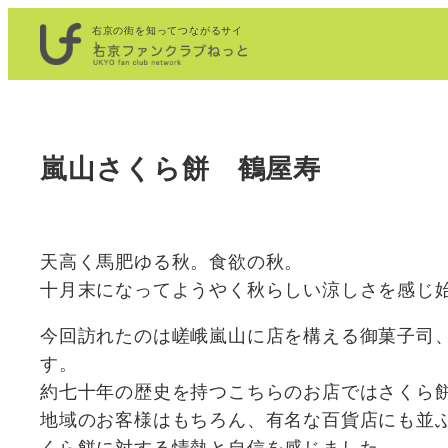
内
右京の街を知ってつながるサイ
容
ト
を
ス
キ
嵐山さくら餅 鶴屋寿
ッ
プ
天高く馬肥ゆる秋。食欲の秋。
十月末になってようやく秋らしい涼しさを感じ
今回訪れたのは嵯峨嵐山に店を構える御菓子司
す。
約七十年の歴史を持つこちらのお店ではさくら
地域のお客様はもちろん、有名な百貨店にも並
くら餅に対する情熱と自信を感じました。