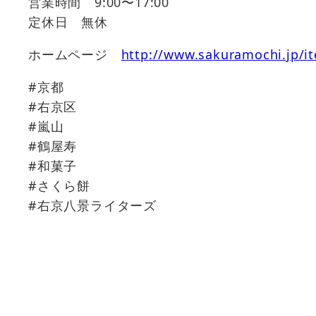
営業時間 9:00〜17:00
定休日 無休
ホームページ
http://www.sakuramochi.jp/i
#京都
#右京区
#嵐山
#鶴屋寿
#和菓子
#さくら餅
#右京八景ライターズ