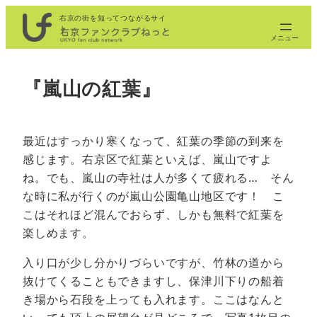
内
右京の街を知ってつながるサイ
ト
容
を
ス
『嵐山の紅葉』
キ
ッ
プ
最近はすっかり寒くなって、紅葉の季節の到来を
感じます。右京区で紅葉といえば、嵐山ですよ
ね。でも、嵐山の寺社は人が多くて疲れる… そん
な時に私が行くのが嵐山公園亀山地区です！ こ
こはそれほど混んでおらず、しかも無料で紅葉を
楽しめます。
入り口が少し分かりづらいですが、竹林の道から
抜けてくることもできますし、保津川下りの船着
き場から石段を上っても入れます。ここはなんと