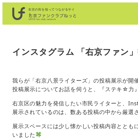
内
右京の街を知ってつながるサイ
容
ト
を
ス
キ
インスタグラム 「右京ファン
ッ
プ
我らが「右京八景ライターズ」の投稿展示が開
投稿展示についてお話を伺うと、『ステキ☆力
右京区の魅力を発信したい市民ライターと、Ins
展示されているのは、数ある投稿の中から厳選さ
展示スペースには少し懐かしい投稿内容ととも
いました