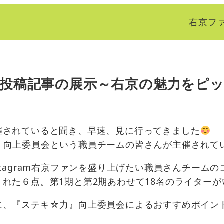
右京フ
」投稿記事の展示～右京の魅力をピ
催されていると聞き、早速、見に行ってきました
』向上委員会という職員チームの皆さんが主催されて
tagram右京ファンを盛り上げたい職員さんチーム
れた６点。第1期と第2期あわせて18名のライター
に、『ステキ☆力』向上委員会によるおすすめポイン