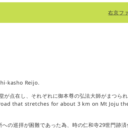
右京フ
hi-kasho Reijo.
お堂が点在し、それぞれに御本尊の弘法大師がまつら
road that stretches for about 3 km on Mt Joju t
所への巡拝が困難であった為、時の仁和寺29世門跡