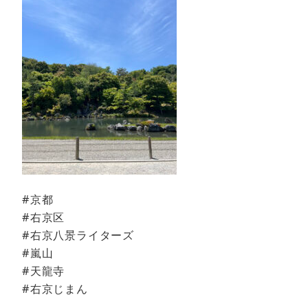
#京都
#右京区
#右京八景ライターズ
#嵐山
#天龍寺
#右京じまん