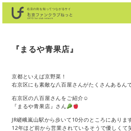
内
右京の街を知ってつながるサイ
容
ト
を
ス
キ
『まるや青果店』
ッ
プ
京都といえば京野菜！
右京区にも素敵な八百屋さんがたくさんあるん
右京区の八百屋さんをご紹介☺︎
『まるや青果店』さん
JR嵯峨嵐山駅から歩いて10分のところにありま
12年ほど前から営業されているそうで優しくて