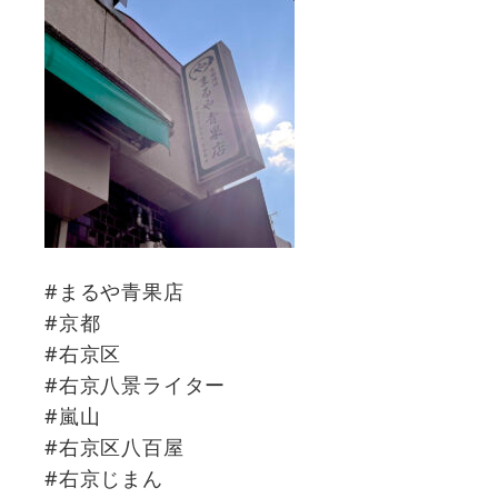
#まるや青果店
#京都
#右京区
#右京八景ライター
#嵐山
#右京区八百屋
#右京じまん