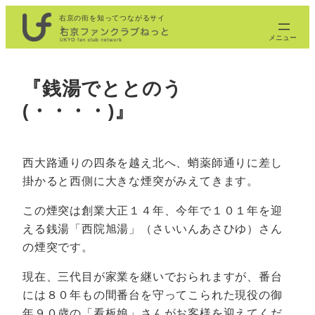
内
右京の街を知ってつながるサイ
ト
容
を
ス
『銭湯でととのう
キ
(・・・・)』
ッ
プ
西大路通りの四条を越え北へ、蛸薬師通りに差し
掛かると西側に大きな煙突がみえてきます。
この煙突は創業大正１４年、今年で１０１年を迎
える銭湯「西院旭湯」（さいいんあさひゆ）さん
の煙突です。
現在、三代目が家業を継いでおられますが、番台
には８０年もの間番台を守ってこられた現役の御
年９０歳の「看板娘」さんがお客様を迎えてくだ