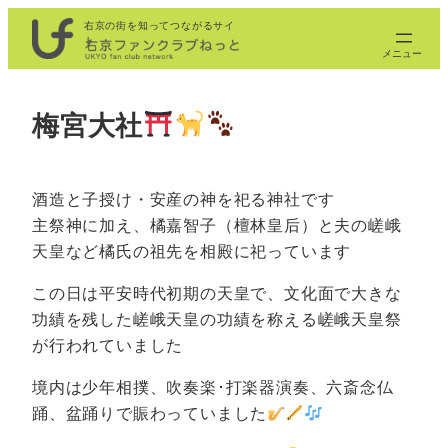
内
右京の街を知ってつながるサイ
ト
容
を
ス
梅宮大社
キ
ッ
プ
酒造と子授け・安産の神を祀る神社です
主祭神に加え、橘嘉智子（檀林皇后）と夫の嵯峨
天皇など橘氏の祖先を相殿に祀っています
この日は平安時代初期の天皇で、文化面で大きな
功績を残した嵯峨天皇の功績を称える嵯峨天皇祭
が行われていました
境内は少年相撲、吹奏楽･打楽器演奏、六斎念仏
踊、盆踊りで賑わっていました