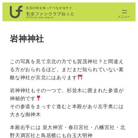
内
右京の街を知ってつながるサイ
ト
容
を
ス
岩神神社
キ
ッ
プ
この写真を見て京北の方でも賀茂神社？と間違え
る方がおられるほど、まだまだ知られていない素
敵な神社が京北にはあります
岩神神社もその一つで、杉並木に囲まれた参道が
神秘的です
その参道をまっすぐ進むと本殿があり左手奥には
大きな御神木
本殿右手には 皇大神宮・春日宮社・八幡宮社・北
野天満宮社と鳥居横にも白玉大明神