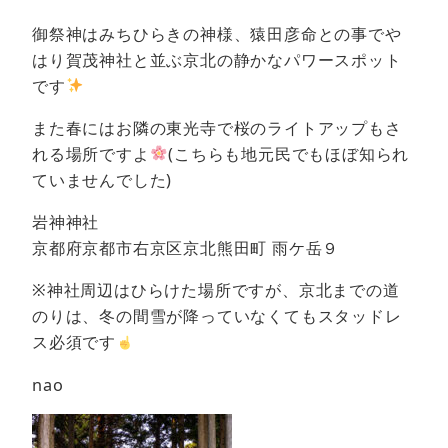
御祭神はみちひらきの神様、猿田彦命との事でや
はり賀茂神社と並ぶ京北の静かなパワースポット
です
また春にはお隣の東光寺で桜のライトアップもさ
れる場所ですよ
(こちらも地元民でもほぼ知られ
ていませんでした)
岩神神社
京都府京都市右京区京北熊田町 雨ケ岳９
※神社周辺はひらけた場所ですが、京北までの道
のりは、冬の間雪が降っていなくてもスタッドレ
ス必須です
nao