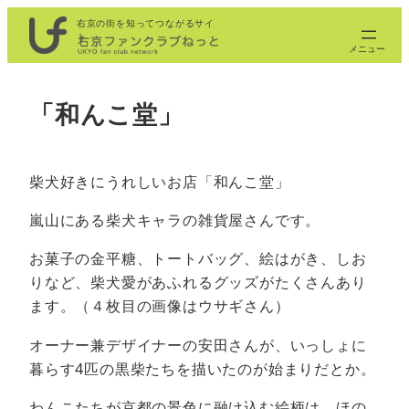
内
右京の街を知ってつながるサイ
ト
容
を
ス
「和んこ堂」
キ
ッ
プ
柴犬好きにうれしいお店「和んこ堂」
嵐山にある柴犬キャラの雑貨屋さんです。
お菓子の金平糖、トートバッグ、絵はがき、しお
りなど、柴犬愛があふれるグッズがたくさんあり
ます。（４枚目の画像はウサギさん）
オーナー兼デザイナーの安田さんが、いっしょに
暮らす4匹の黒柴たちを描いたのが始まりだとか。
わんこたちが京都の景色に融け込む絵柄は、ほの