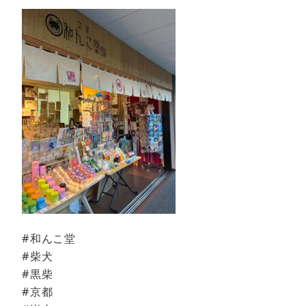
#和んこ堂
#柴犬
#黒柴
#京都