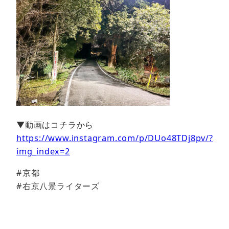
▼動画はコチラから
https://www.instagram.com/p/DUo48TDj8pv/?
img_index=2
#京都
#右京八景ライターズ