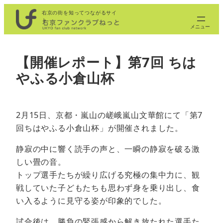
内
右京の街を知ってつながるサイ
ト
容
を
ス
【開催レポート】第7回 ちは
キ
やふる小倉山杯
ッ
プ
2月15日、京都・嵐山の嵯峨嵐山文華館にて「第7
回ちはやふる小倉山杯」が開催されました。
静寂の中に響く読手の声と、一瞬の静寂を破る激
しい畳の音。
トップ選手たちが繰り広げる究極の集中力に、観
戦していた子どもたちも思わず身を乗り出し、食
い入るように見守る姿が印象的でした。
試合後は、勝負の緊張感から解き放たれた選手た