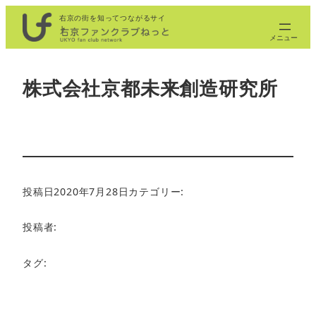
内
右京の街を知ってつながるサイ
ト
容
を
ス
株式会社京都未来創造研究所
キ
ッ
プ
投稿日
2020年7月28日
カテゴリー:
投稿者:
タグ: