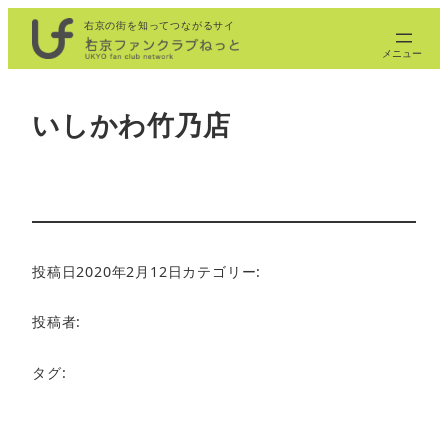
内
右京の街を知ってつながるサイ
ト
容
を
ス
いしかわ竹乃店
キ
ッ
プ
投稿日
2020年2月12日
カテゴリー:
投稿者:
タグ: