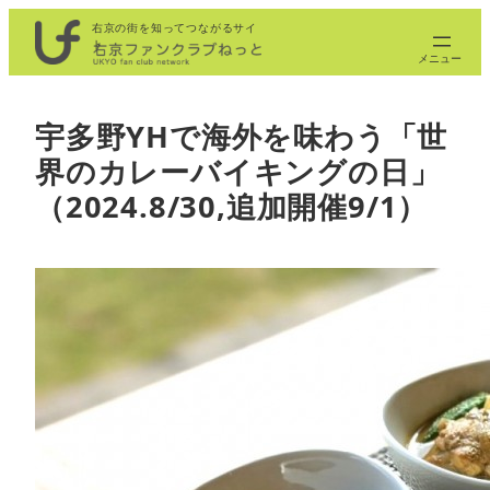
内
右京の街を知ってつながるサイ
ト
容
を
ス
宇多野YHで海外を味わう「世
キ
界のカレーバイキングの日」
ッ
プ
（2024.8/30,追加開催9/1）