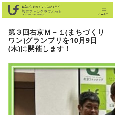
内
右京の街を知ってつながるサイ
ト
容
を
ス
第３回右京Ｍ－１(まちづくり
キ
ワン)グランプリを10月9日
ッ
プ
(木)に開催します！