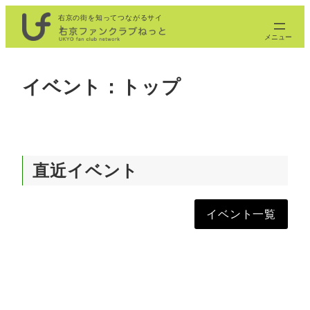
内
右京の街を知ってつながるサイ
ト
容
を
ス
イベント：トップ
キ
ッ
プ
直近イベント
イベント一覧