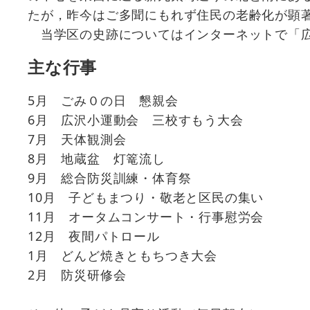
たが，昨今はご多聞にもれず住民の老齢化が顕
当学区の史跡についてはインターネットで「広
主な行事
5月 ごみ０の日 懇親会
6月 広沢小運動会 三校すもう大会
7月 天体観測会
8月 地蔵盆 灯篭流し
9月 総合防災訓練・体育祭
10月 子どもまつり・敬老と区民の集い
11月 オータムコンサート・行事慰労会
12月 夜間パトロール
1月 どんど焼きともちつき大会
2月 防災研修会