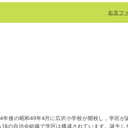
右京フ
4年後の昭和49年4月に広沢小学校が開校し，学区が
る18の自治会組織で学区は構成されています。誕生し