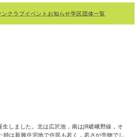
ァンクラブ
イベント
お知らせ
学区
団体一覧
誕生しました。北は広沢池，南はJR嵯峨野線，そ
た時は新興住宅地で住民も若く，若さが売物でし