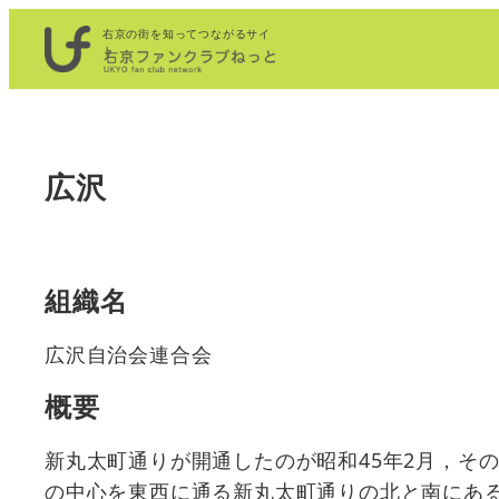
内
右京の街を知ってつながるサイ
容
ト
を
ス
キ
広沢
ッ
プ
組織名
広沢自治会連合会
概要
新丸太町通りが開通したのが昭和45年2月，その
の中心を東西に通る新丸太町通りの北と南にあ