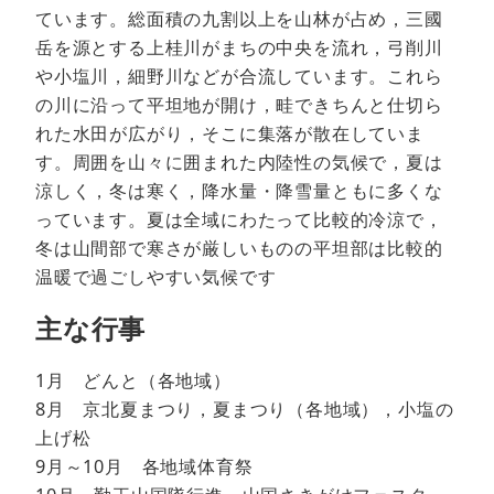
ています。総面積の九割以上を山林が占め，三國
岳を源とする上桂川がまちの中央を流れ，弓削川
や小塩川，細野川などが合流しています。これら
の川に沿って平坦地が開け，畦できちんと仕切ら
れた水田が広がり，そこに集落が散在していま
す。周囲を山々に囲まれた内陸性の気候で，夏は
涼しく，冬は寒く，降水量・降雪量ともに多くな
っています。夏は全域にわたって比較的冷涼で，
冬は山間部で寒さが厳しいものの平坦部は比較的
温暖で過ごしやすい気候です
主な行事
1月 どんと（各地域）
8月 京北夏まつり，夏まつり（各地域），小塩の
上げ松
9月～10月 各地域体育祭