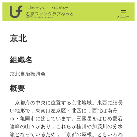
内
右京の街を知ってつながるサイ
ト
容
を
ス
京北
キ
ッ
プ
組織名
京北自治振興会
概要
京都府の中央に位置する京北地域。東西に細長
い地形で，東南は左京区・北区に，西北は南丹
市・亀岡市に接しています。三國岳をはじめ愛宕
連峰の山々があり，これらが桂川や加茂川の分水
嶺となっているため，「京都の屋根」ともいわれ