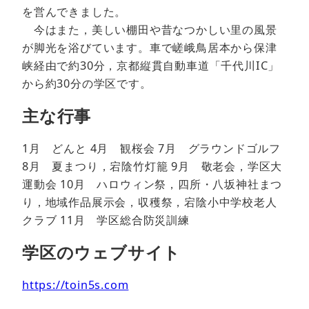
を営んできました。
今はまた，美しい棚田や昔なつかしい里の風景
が脚光を浴びています。車で嵯峨鳥居本から保津
峡経由で約30分，京都縦貫自動車道「千代川IC」
から約30分の学区です。
主な行事
1月 どんと 4月 観桜会 7月 グラウンドゴルフ
8月 夏まつり，宕陰竹灯籠 9月 敬老会，学区大
運動会 10月 ハロウィン祭，四所・八坂神社まつ
り，地域作品展示会，収穫祭，宕陰小中学校老人
クラブ 11月 学区総合防災訓練
学区のウェブサイト
https://toin5s.com