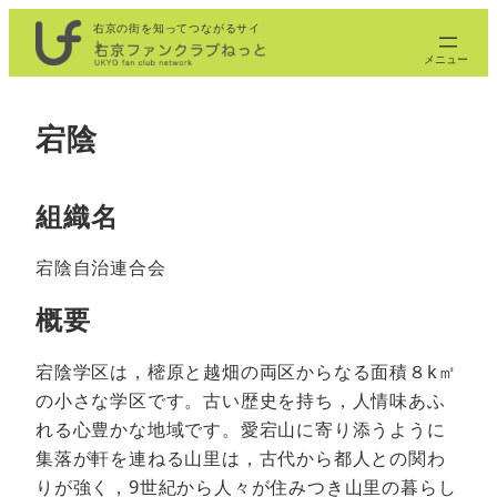
内
右京の街を知ってつながるサイ
ト
容
を
ス
宕陰
キ
ッ
プ
組織名
宕陰自治連合会
概要
宕陰学区は，樒原と越畑の両区からなる面積８k㎡
の小さな学区です。古い歴史を持ち，人情味あふ
れる心豊かな地域です。愛宕山に寄り添うように
集落が軒を連ねる山里は，古代から都人との関わ
りが強く，9世紀から人々が住みつき山里の暮らし