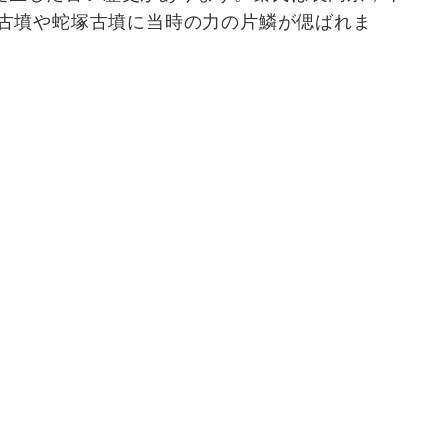
塚古墳や蛇塚古墳に当時の力の片鱗が偲ばれま