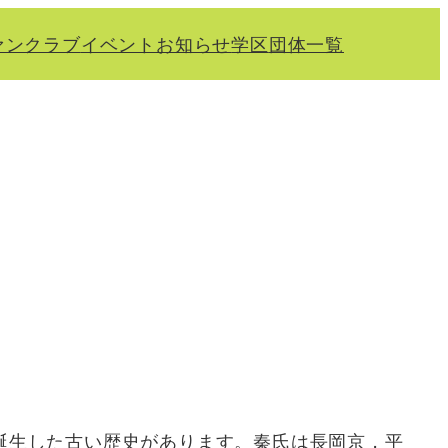
ァンクラブ
イベント
お知らせ
学区
団体一覧
誕生した古い歴史があります。秦氏は長岡京，平