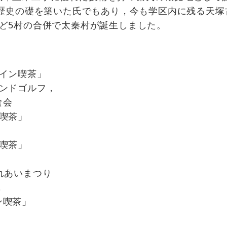
の歴史の礎を築いた氏でもあり，今も学区内に残る天
ど5村の合併で太秦村が誕生しました。
イン喫茶」
ンドゴルフ，
食会
喫茶」
喫茶」
れあいまつり
，
喫茶」