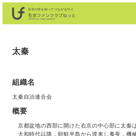
内
右京の街を知ってつながるサイ
容
ト
を
ス
キ
太秦
ッ
プ
組織名
太秦自治連合会
概要
京都盆地の西部に開けた右京の中心部に太秦
大和時代以降，朝鮮半島から渡来し養蚕，機械