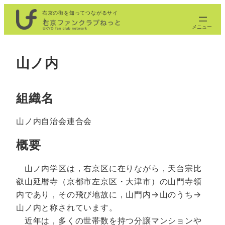
内
右京の街を知ってつながるサイ
ト
容
を
ス
山ノ内
キ
ッ
プ
組織名
山ノ内自治会連合会
概要
山ノ内学区は，右京区に在りながら，天台宗比
叡山延暦寺（京都市左京区・大津市）の山門寺領
内であり，その飛び地故に，山門内→山のうち→
山ノ内と称されています。
近年は，多くの世帯数を持つ分譲マンションや