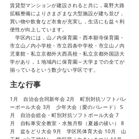
賃貸型マンションが建設されると共に，葛野大路
拡幅整備によりさまざまな大型施設が建ち並び，
買い物や飲食など衣食が充実し，生活にも益々利
便性が向上しています。
学区内には，山ノ内保育園・西本願寺保育園・
市立山ノ内小学校・市立四条中学校・市立山ノ内
児童館・私立京都外大西高校・私立京都外国語大
学があり，１地域内に保育園～大学までの全てが
揃っているという数少ない学区です。
主な行事
1月 自治会合同新年会 2月 町別対抗ソフトバレ
ーボール大会 3月 少年大会（愛のパレード） 5
月 自治会総会・町別対抗ソフトボール大会 7
月 自転車安全教室・水無月祭（夏越の祓い） 8
月 盆をどり大会 9月 学区民体育大会 10月 山