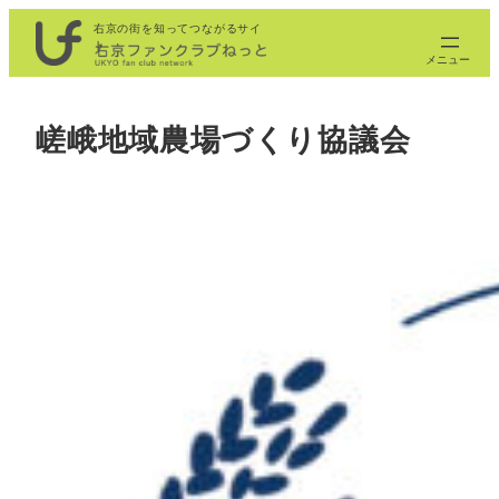
内
右京の街を知ってつながるサイ
ト
容
を
ス
嵯峨地域農場づくり協議会
キ
ッ
プ