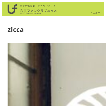
内
右京の街を知ってつながるサイ
ト
容
を
ス
zicca
キ
ッ
プ