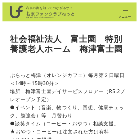
内
右京の街を知ってつながるサイ
ト
容
を
ス
社会福祉法人 富士園 特別
キ
養護老人ホーム 梅津富士園
ッ
プ
ぶらっと梅津（オレンジカフェ）毎月第２日曜日
＜14時～15時30分＞
場所：梅津富士園デイサービスフロアー（R5.2プ
レオープン予定）
●イベント（音楽、物つくり、回想、健康チェッ
ク、勉強会）等 月替わり
●談笑タイム（コーヒー・おやつ）相談支援。
★おやつ・コーヒーは注文された方は有料