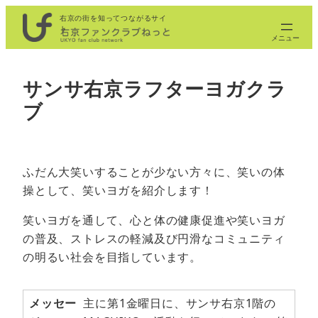
内
右京の街を知ってつながるサイ
ト
容
を
ス
サンサ右京ラフターヨガクラ
キ
ブ
ッ
プ
ふだん大笑いすることが少ない方々に、笑いの体
操として、笑いヨガを紹介します！
笑いヨガを通して、心と体の健康促進や笑いヨガ
の普及、ストレスの軽減及び円滑なコミュニティ
の明るい社会を目指しています。
メッセー
主に第1金曜日に、サンサ右京1階の