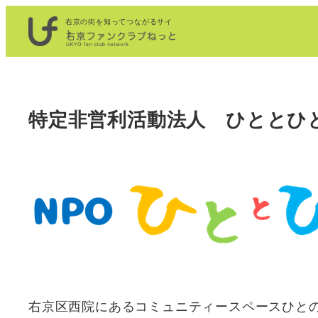
内
右京の街を知ってつながるサイ
容
ト
を
ス
キ
特定非営利活動法人 ひととひ
ッ
プ
右京区西院にあるコミュニティースペースひと