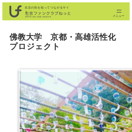
内
右京の街を知ってつながるサイ
ト
容
を
ス
佛教大学 京都・高雄活性化
キ
プロジェクト
ッ
プ