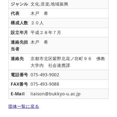
ジャンル
文化,音楽,地域振興
代表
木戸 希
構成人数
２０人
設立年月
平成２８年７月
連絡先担
木戸 希
当者
連絡先
京都市北区紫野北花ノ坊町９６ 佛教
大学内 社会連携課
電話番号
075-493-9002
FAX番号
075-493-9088
E-Mail
liaison@bukkyo-u.ac.jp
団体一覧に戻る