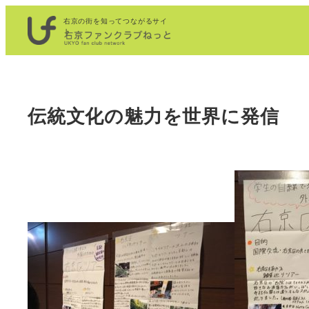
内
右京の街を知ってつながるサイ
容
ト
を
ス
キ
伝統文化の魅力を世界に発信
ッ
プ