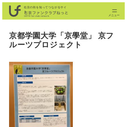
内
右京の街を知ってつながるサイ
ト
容
を
ス
京都学園大学「京學堂」 京フ
キ
ルーツプロジェクト
ッ
プ