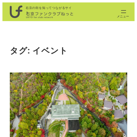
内
右京の街を知ってつながるサイ
ト
容
を
ス
キ
ッ
タグ:
イベント
プ