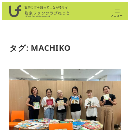
内
右京の街を知ってつながるサイ
ト
容
を
ス
キ
ッ
タグ:
MACHIKO
プ