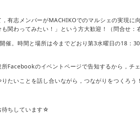
，有志メンバーがMACHIKOでのマルシェの実現に
関わってみたい！」という方大歓迎！（問合せ：右京区役
2）月開催。時間と場所は今までどおり第3水曜日の18：
Facebookのイベントページで告知するから，チ
やりたいことを話し合いながら，つながりをつくろう
！
お待ちしています☆