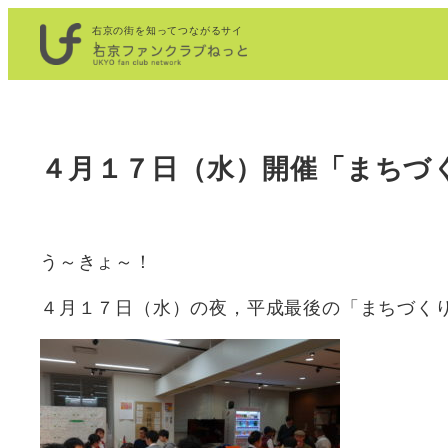
内
右京の街を知ってつながるサイ
容
ト
を
ス
キ
４月１７日（水）開催「まちづ
ッ
プ
う～きょ～！
４月１７日（水）の夜，平成最後の「まちづく