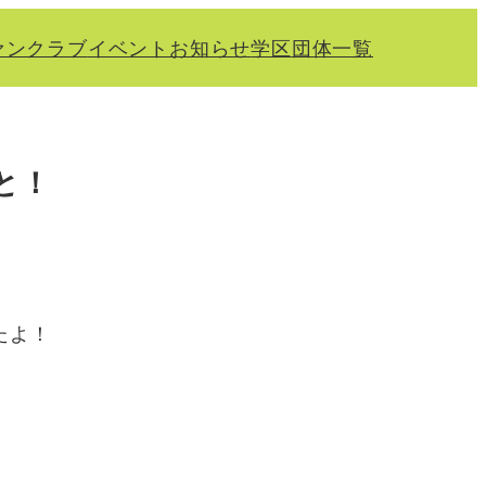
ァンクラブ
イベント
お知らせ
学区
団体一覧
と！
たよ！