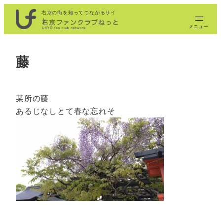
内
右京の街を知ってつながるサイ
ト
容
を
ス
藤
キ
ッ
プ
某所の藤
あるじなしとて春な忘れそ