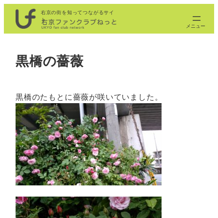
内
右京の街を知ってつながるサイ
ト
容
を
ス
黒橋の薔薇
キ
ッ
プ
黒橋のたもとに薔薇が咲いていました。