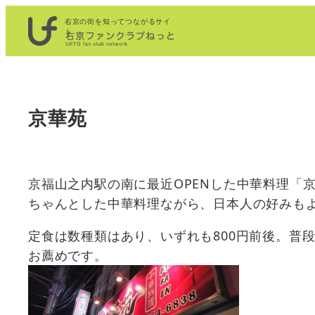
内
右京の街を知ってつながるサイ
容
ト
を
ス
キ
京華苑
ッ
プ
京福山之内駅の南に最近OPENした中華料理「
ちゃんとした中華料理ながら、日本人の好みも
定食は数種類はあり、いずれも800円前後。普
お薦めです。