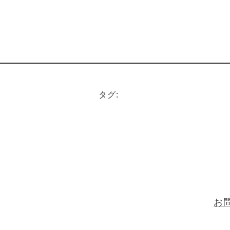
タグ:
お