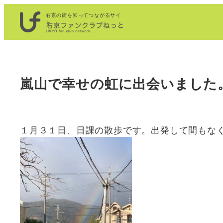
内
右京の街を知ってつながるサイ
容
ト
を
ス
キ
嵐山で幸せの虹に出会いました
ッ
プ
１月３１日、日課の散歩です。出発して間もな