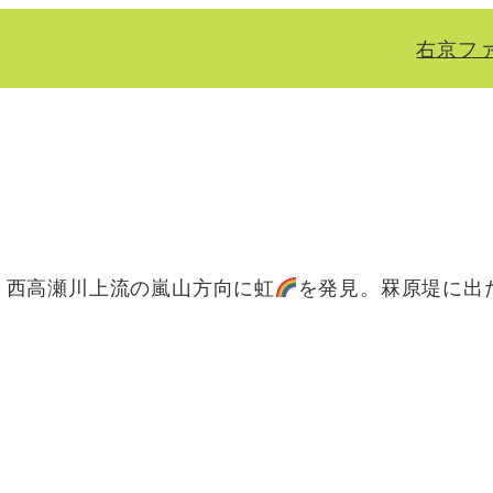
右京フ
。
く西高瀬川上流の嵐山方向に虹
を発見。罧原堤に出