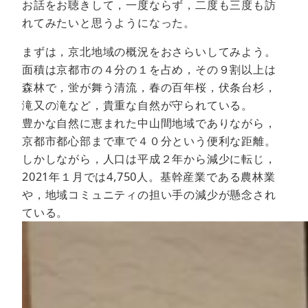
お話をお聴きして，一度ならず，二度も三度も訪
れてみたいと思うようになった。
まずは，京北地域の概況をおさらいしてみよう。
面積は京都市の４分の１を占め，その９割以上は
森林で，蛍が舞う清流，春の百年桜，伏条台杉，
滝又の滝など，貴重な自然が守られている。
豊かな自然に恵まれた中山間地域でありながら，
京都市都心部まで車で４０分という便利な距離。
しかしながら，人口は平成２年から減少に転じ，
2021年１月では4,750人。基幹産業である農林業
や，地域コミュニティの担い手の減少が懸念され
ている。