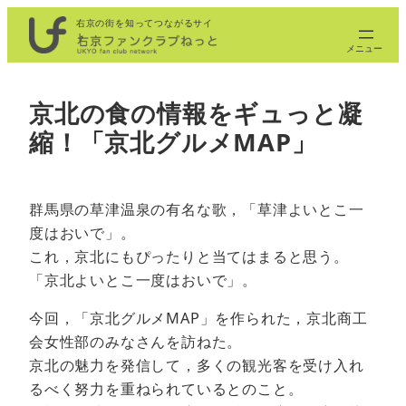
内
右京の街を知ってつながるサイ
ト
容
を
ス
京北の食の情報をギュっと凝
キ
縮！「京北グルメMAP」
ッ
プ
群馬県の草津温泉の有名な歌，「草津よいとこ一
度はおいで」。
これ，京北にもぴったりと当てはまると思う。
「京北よいとこ一度はおいで」。
今回，「京北グルメMAP」を作られた，京北商工
会女性部のみなさんを訪ねた。
京北の魅力を発信して，多くの観光客を受け入れ
るべく努力を重ねられているとのこと。