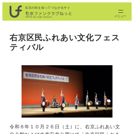
内
右京の街を知ってつながるサイ
ト
容
を
ス
右京区民ふれあい文化フェス
キ
ティバル
ッ
プ
令和６年１０月２６日（土）に、右京ふれあい文