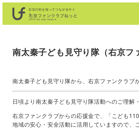
内
右京の街を知ってつながるサイ
容
ト
を
ス
キ
南太秦子ども見守り隊（右京フ
ッ
プ
南太秦子ども見守り隊から、右京ファンクラブ
日頃より南太秦子ども見守り隊活動へのご理解
右京ファンクラブからの応援金で、「こども11
地域の安心・安全活動に活用していますので、