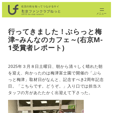
内
右京の街を知ってつながるサイ
ト
容
を
ス
行ってきました！ぶらっと梅
キ
津~みんなのカフェ～(右京M-
ッ
プ
1受賞者レポート)
2025年３月８日土曜日、朝から清々しく晴れた朝
を迎え、向かったのは梅津富士園で開催の「ぶら
っと梅津」取材日がなんと、記念すべき2周年記念
日。「こちらです。どうぞ。」入り口では担当ス
タッフの方があたたかく出迎えて下さった。