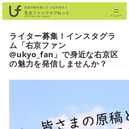
内
右京の街を知ってつながるサイ
ト
容
を
ス
ライター募集！インスタグラ
キ
ム「右京ファン
ッ
プ
@ukyo_fan」で身近な右京区
の魅力を発信しませんか？