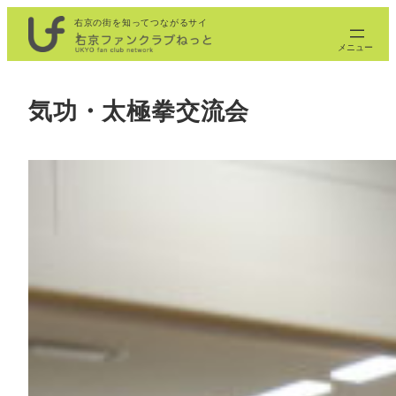
内
右京の街を知ってつながるサイ
ト
容
を
ス
気功・太極拳交流会
キ
ッ
プ